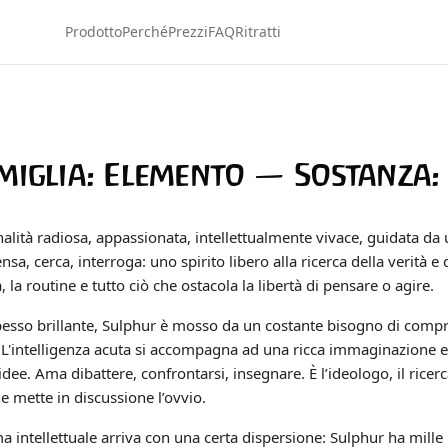
Prodotto
Perché
Prezzi
FAQ
Ritratti
miglia: Elemento — Sostanza: 
lità radiosa, appassionata, intellettualmente vivace, guidata da 
nsa, cerca, interroga: uno spirito libero alla ricerca della verità e d
 la routine e tutto ciò che ostacola la libertà di pensare o agire.
spesso brillante, Sulphur è mosso da un costante bisogno di com
o. L'intelligenza acuta si accompagna ad una ricca immaginazione 
idee. Ama dibattere, confrontarsi, insegnare. È l’ideologo, il ricerca
e mette in discussione l’ovvio.
 intellettuale arriva con una certa dispersione: Sulphur ha mille