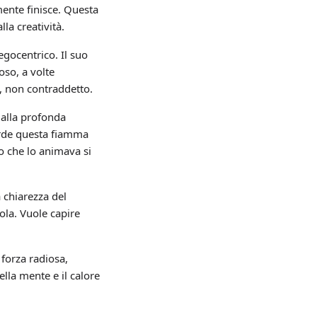
mente finisce. Questa
la creatività.
gocentrico. Il suo
oso, a volte
, non contraddetto.
dalla profonda
erde questa fiamma
oco che lo animava si
a chiarezza del
ola. Vuole capire
forza radiosa,
ella mente e il calore