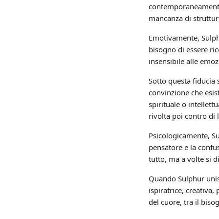
contemporaneamente e 
mancanza di struttura
Emotivamente, Sulphu
bisogno di essere ric
insensibile alle emo
Sotto questa fiducia
convinzione che esis
spirituale o intellett
rivolta poi contro di
Psicologicamente, Sulp
pensatore e la confus
tutto, ma a volte si 
Quando Sulphur unisc
ispiratrice, creativa
del cuore, tra il biso