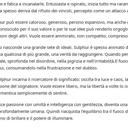
fatica a incanalarle. Entusiasta e ispirato, inizia tutto ma rara
 spesso deriva dal rifiuto dei vincoli, percepito come un attacco al
r può essere caloroso, generoso, persino espansivo, ma anche e
onosciuto per il suo valore o per le sue idee può renderlo orgogli
zioni degli altri. Vuole essere ammirato, non compatito; compreso
 si nasconde una grande sete di ideali. Sulphur è spesso animato 
ta qualcosa di più grande, una verità da raggiungere. Quando p
uale, sprofonda nel disordine, nella pigrizia e nell'irritabilità.Il fu
 lui, consumandolo nella frustrazione e nel dubbio.
hur incarna il ricercatore di significato: oscilla tra luce e caos, l
ione del sognatore. Vuole essere libero, ma la libertà a volte lo is
dimentica semplicemente di sentire.
e passione con umiltà e intelligenza con gentilezza, diventa una 
, profondamente umana. Quindi riacquista l'equilibrio tra il fuoco d
gno di brillare e il potere di illuminare.