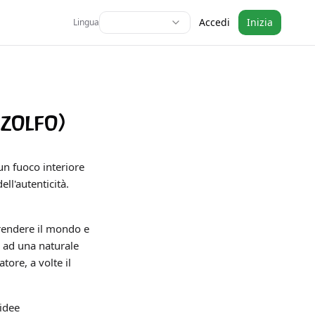
Accedi
Inizia
Lingua
zolfo)
un fuoco interiore
ell'autenticità.
prendere il mondo e
e ad una naturale
tore, a volte il
 idee