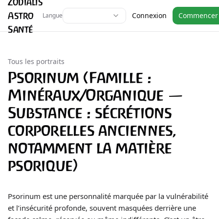
Zodialis
Astro
Connexion
Commencer
Langue
Santé
Tous les portraits
Psorinum (Famille :
Minéraux/Organique —
Substance : sécrétions
corporelles anciennes,
notamment la matière
psorique)
Psorinum est une personnalité marquée par la vulnérabilité
et l’insécurité profonde, souvent masquées derrière une