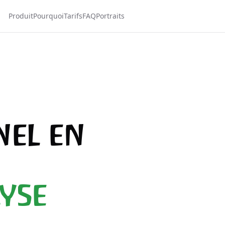
Produit
Pourquoi
Tarifs
FAQ
Portraits
nel en
lyse
.