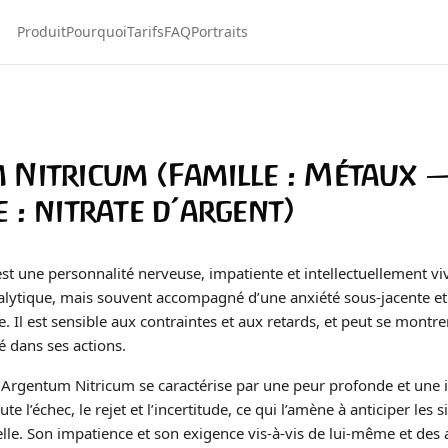
Produit
Pourquoi
Tarifs
FAQ
Portraits
 Nitricum (Famille : Métaux 
 : nitrate d’argent)
t une personnalité nerveuse, impatiente et intellectuellement viv
nalytique, mais souvent accompagné d’une anxiété sous-jacente e
e. Il est sensible aux contraintes et aux retards, et peut se montre
té dans ses actions.
Argentum Nitricum se caractérise par une peur profonde et une i
te l’échec, le rejet et l’incertitude, ce qui l’amène à anticiper les s
le. Son impatience et son exigence vis-à-vis de lui-même et des