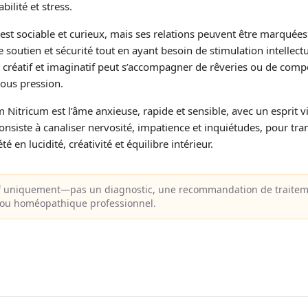
bilité et stress.
il est sociable et curieux, mais ses relations peuvent être marquées 
che soutien et sécurité tout en ayant besoin de stimulation intellec
t créatif et imaginatif peut s’accompagner de rêveries ou de com
 sous pression.
itricum est l’âme anxieuse, rapide et sensible, avec un esprit vi
onsiste à canaliser nervosité, impatience et inquiétudes, pour tr
té en lucidité, créativité et équilibre intérieur.
f uniquement—pas un diagnostic, une recommandation de traiteme
l ou homéopathique professionnel.