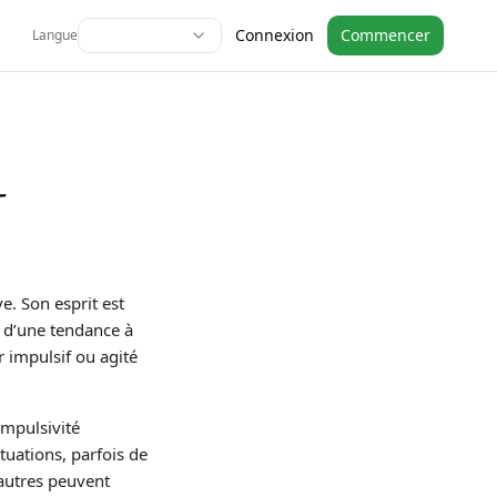
Connexion
Commencer
Langue
—
e. Son esprit est
t d’une tendance à
r impulsif ou agité
mpulsivité
ituations, parfois de
 autres peuvent