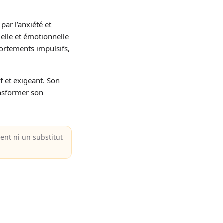
par l’anxiété et
tuelle et émotionnelle
portements impulsifs,
f et exigeant. Son
ansformer son
nt ni un substitut