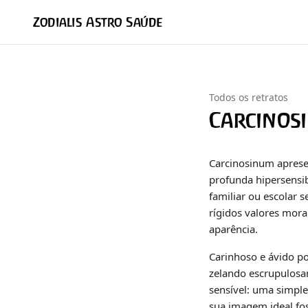
Zodialis Astro Saúde
Todos os retratos
Carcinos
Carcinosinum aprese
profunda hipersensi
familiar ou escolar 
rígidos valores mora
aparência.
Carinhoso e ávido po
zelando escrupulosam
sensível: uma simple
sua imagem ideal fos