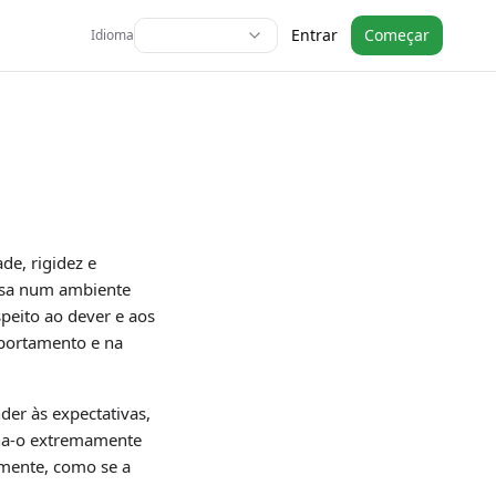
Entrar
Começar
Idioma
de, rigidez e
osa num ambiente
speito ao dever e aos
mportamento e na
der às expectativas,
rna-o extremamente
amente, como se a