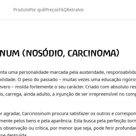
Produto
Por quê
Preços
FAQ
Retratos
inum (nosódio, carcinoma)
nta uma personalidade marcada pela austeridade, responsabilida
bilidade. O peso do passado – muitas vezes uma educação rigor
severo – molda fortemente o seu carácter. Criado com absoluto re
is, carrega, ainda adulto, a injunção de ser irrepreensível no co
r agradar, Carcinosinum procura satisfazer os outros e correspon
ente pelos bens e pela aparência. Esta busca pela perfeição to
s observação ou crítica, por menor que seja, pode ferir profund
se destruída.