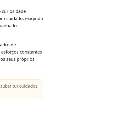
 curiosidade
com cuidado, exigindo
apanhado
uadro de
 esforços constantes
os seus próprios
substitui cuidados